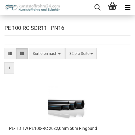
PE 100-RC SDR11 - PN16
Sortieren nach
pro Seite
Sortieren nach
32 pro Seite
1
PE-HD TW PE100-RC 20x2,0mm 50m Ringbund