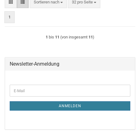
Sortieren nach
pro Seite
Sortieren nach
32 pro Seite
1
1
bis
11
(von insgesamt
11
)
Newsletter-Anmeldung
WEITER
E-
ZUR
Mail
NEWSLETTER-
ANMELDUNG
ANMELDEN