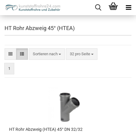
HT Rohr Abzweig 45° (HTEA)
Sortieren nach
pro Seite
Sortieren nach
32 pro Seite
1
HT Rohr Abzweig (HTEA) 45° DN 32/32