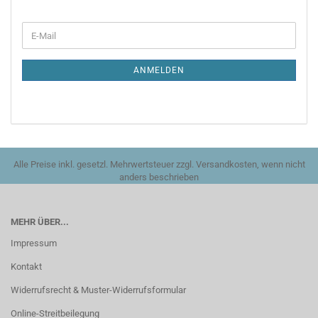
WEITER
E-
ZUR
Mail
NEWSLETTER-
ANMELDUNG
ANMELDEN
Alle Preise inkl. gesetzl. Mehrwertsteuer zzgl. Versandkosten, wenn nicht
anders beschrieben
MEHR ÜBER...
Impressum
Kontakt
Widerrufsrecht & Muster-Widerrufsformular
Online-Streitbeilegung