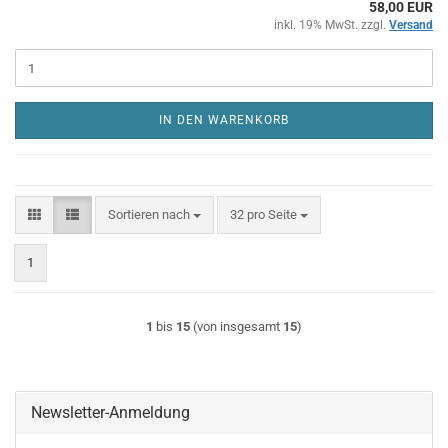
58,00 EUR
inkl. 19% MwSt. zzgl.
Versand
IN DEN WARENKORB
Sortieren nach
pro Seite
Sortieren nach
32 pro Seite
1
1
bis
15
(von insgesamt
15
)
Newsletter-Anmeldung