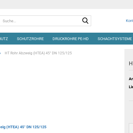
Suche...
Kont
HUTZ
SCHUTZROHRE
DRUCKROHRE PE-HD
SCHACHTSYSTEME 
»
HT Rohr Abzweig (HTEA) 45° DN 125/125
H
Ar
Li