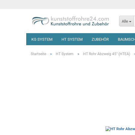
Alle
KG SYSTEM
HT SYSTEM
ZUBEHÖR
BAUMSC
»
»
Startseite
HT System
HT Rohr Abzweig 45° (HTEA)