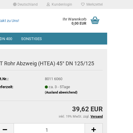
Deutschland
Kundenlogin
Merkzettel
Ihr Warenkorb
akt zu Uns!
0,00 EUR
DN 400
SONSTIGES
T Rohr Abzweig (HTEA) 45° DN 125/125
t.Nr.:
8011 6060
eferzeit:
ca. 3 - 5Tage
(Ausland abweichend)
39,62 EUR
inkl. 19% MwSt. zzgl.
Versand