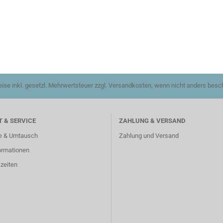
reise inkl. gesetzl. Mehrwertsteuer zzgl. Versandkosten, wenn nicht anders besc
 & SERVICE
ZAHLUNG & VERSAND
e & Umtausch
Zahlung und Versand
ormationen
zeiten