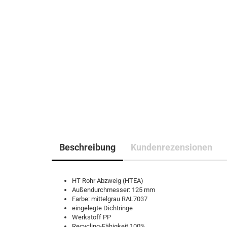
Beschreibung
Kundenrezensionen
HT Rohr Abzweig (HTEA)
Außendurchmesser: 125 mm
Farbe: mittelgrau RAL7037
eingelegte Dichtringe
Werkstoff PP
Recycling-Fähigkeit 100%