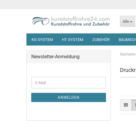
Alle
KG SYSTEM
HT SYSTEM
ZUBEHÖR
BAUMSC
Startseite
Newsletter-Anmeldung
Druck
WEITER
E-
ZUR
Mail
NEWSLETTER-
ANMELDUNG
ANMELDEN