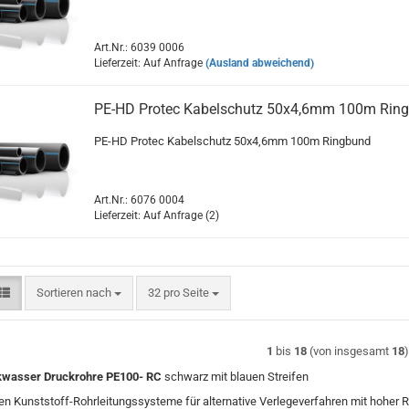
Art.Nr.: 6039 0006
Lieferzeit: Auf Anfrage
(Ausland abweichend)
PE-HD Protec Kabelschutz 50x4,6mm 100m Rin
PE-HD Protec Kabelschutz 50x4,6mm 100m Ringbund
Art.Nr.: 6076 0004
Lieferzeit: Auf Anfrage (2)
Sortieren nach
pro Seite
Sortieren nach
32 pro Seite
1
bis
18
(von insgesamt
18
kwasser Druckrohre PE100- RC
schwarz mit blauen Streifen
en Kunststoff-Rohrleitungssysteme für alternative Verlegeverfahren mit hoher