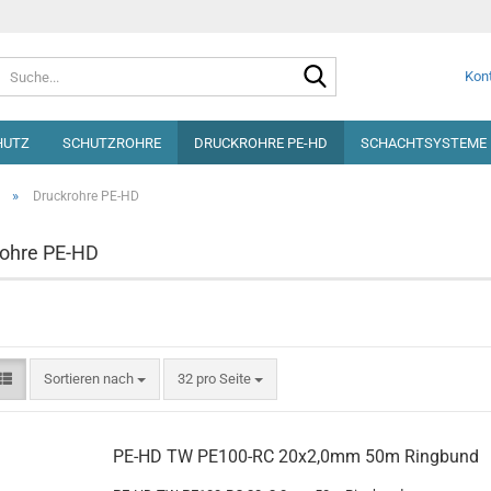
Suche...
Kont
HUTZ
SCHUTZROHRE
DRUCKROHRE PE-HD
SCHACHTSYSTEME 
»
Druckrohre PE-HD
rohre PE-HD
Sortieren nach
pro Seite
Sortieren nach
32 pro Seite
PE-HD TW PE100-RC 20x2,0mm 50m Ringbund