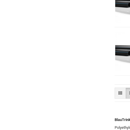
BlauTrin
Polyethyl