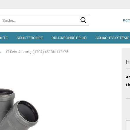
Suche...
Kont
HUTZ
SCHUTZROHRE
DRUCKROHRE PE-HD
SCHACHTSYSTEME 
»
HT Rohr Abzweig (HTEA) 45° DN 110/75
H
Ar
Li