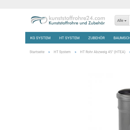
Alle
KG SYSTEM
HT SYSTEM
ZUBEHÖR
BAUMSC
»
»
Startseite
HT System
HT Rohr Abzweig 45° (HTEA)