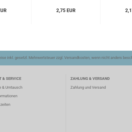
EUR
2,75 EUR
2,
reise inkl. gesetzl. Mehrwertsteuer zzgl. Versandkosten, wenn nicht anders besc
 & SERVICE
ZAHLUNG & VERSAND
e & Umtausch
Zahlung und Versand
ormationen
zeiten