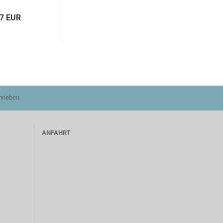
17 EUR
hrieben
ANFAHRT