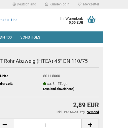
Deutschland
Kundenlogin
Merkzettel
Ihr Warenkorb
akt zu Uns!
0,00 EUR
DN 400
SONSTIGES
T Rohr Abzweig (HTEA) 45° DN 110/75
t.Nr.:
8011 5060
eferzeit:
ca. 3 - 5Tage
(Ausland abweichend)
2,89 EUR
inkl. 19% MwSt. zzgl.
Versand