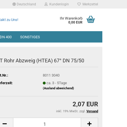
Deutschland
Kundenlogin
Merkzettel
Ihr Warenkorb
akt zu Uns!
0,00 EUR
DN 400
SONSTIGES
T Rohr Abzweig (HTEA) 67° DN 75/50
t.Nr.:
8011 3040
eferzeit:
ca. 3 - 5Tage
(Ausland abweichend)
2,07 EUR
inkl. 19% MwSt. zzgl.
Versand