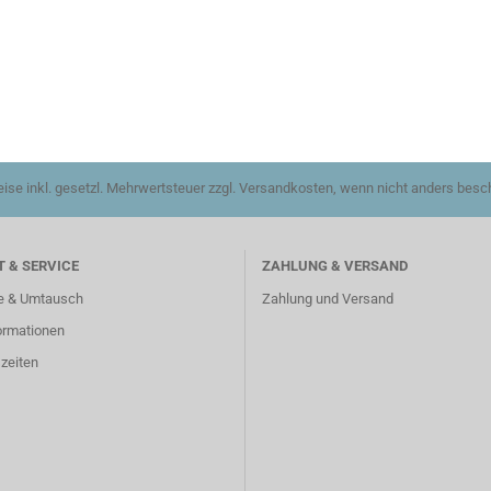
reise inkl. gesetzl. Mehrwertsteuer zzgl. Versandkosten, wenn nicht anders besc
 & SERVICE
ZAHLUNG & VERSAND
e & Umtausch
Zahlung und Versand
ormationen
zeiten