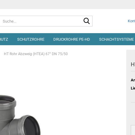
Suche...
Kont
HUTZ
SCHUTZROHRE
DRUCKROHRE PE-HD
SCHACHTSYSTEME 
»
HT Rohr Abzweig (HTEA) 67° DN 75/50
H
Ar
Li