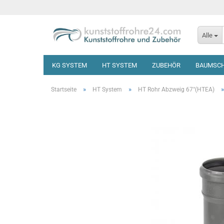
Alle
KG SYSTEM
HT SYSTEM
ZUBEHÖR
BAUMSC
»
»
Startseite
HT System
HT Rohr Abzweig 67°(HTEA)