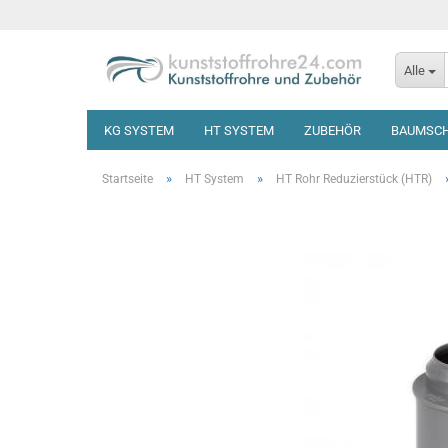
Alle
KG SYSTEM
HT SYSTEM
ZUBEHÖR
BAUMSC
»
»
Startseite
HT System
HT Rohr Reduzierstück (HTR)