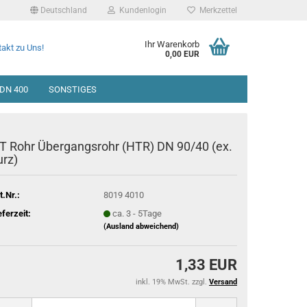
Deutschland
Kundenlogin
Merkzettel
Ihr Warenkorb
akt zu Uns!
0,00 EUR
DN 400
SONSTIGES
T Rohr Übergangsrohr (HTR) DN 90/40 (ex.
urz)
t.Nr.:
8019 4010
eferzeit:
ca. 3 - 5Tage
(Ausland abweichend)
1,33 EUR
inkl. 19% MwSt. zzgl.
Versand