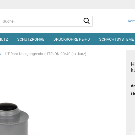
Suche...
Kont
HUTZ
SCHUTZROHRE
DRUCKROHRE PE-HD
SCHACHTSYSTEME 
»
HT Rohr Übergangsrohr (HTR) DN 90/40 (ex. kurz)
H
k
Ar
Li