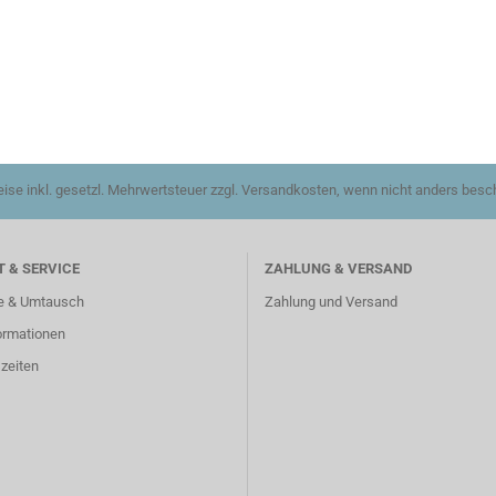
reise inkl. gesetzl. Mehrwertsteuer zzgl. Versandkosten, wenn nicht anders besc
 & SERVICE
ZAHLUNG & VERSAND
e & Umtausch
Zahlung und Versand
ormationen
zeiten