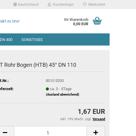
Deutschland
Kundenlogin
Merkzettel
Ihr Warenkorb
akt zu Uns!
0,00 EUR
DN 400
SONSTIGES
T Rohr Bogen (HTB) 45° DN 110
t.Nr.:
8010 5200
eferzeit:
ca. 3 - 5Tage
(Ausland abweichend)
1,67 EUR
inkl. 19% MwSt. zzgl.
Versand