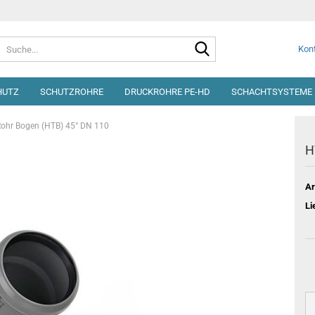
Suche...
Kont
HUTZ
SCHUTZROHRE
DRUCKROHRE PE-HD
SCHACHTSYSTEME 
ohr Bogen (HTB) 45° DN 110
H
Ar
Li