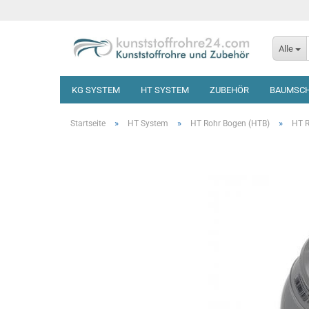
Alle
KG SYSTEM
HT SYSTEM
ZUBEHÖR
BAUMSC
»
»
»
Startseite
HT System
HT Rohr Bogen (HTB)
HT R