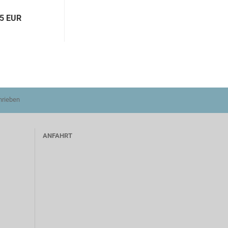
75 EUR
hrieben
ANFAHRT