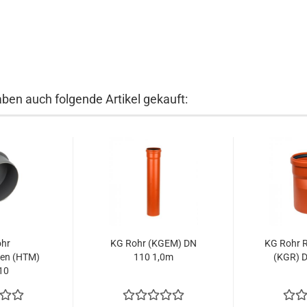
aben auch folgende Artikel gekauft:
ohr
KG Rohr (KGEM) DN
KG Rohr R
fen (HTM)
110 1,0m
(KGR) 
10