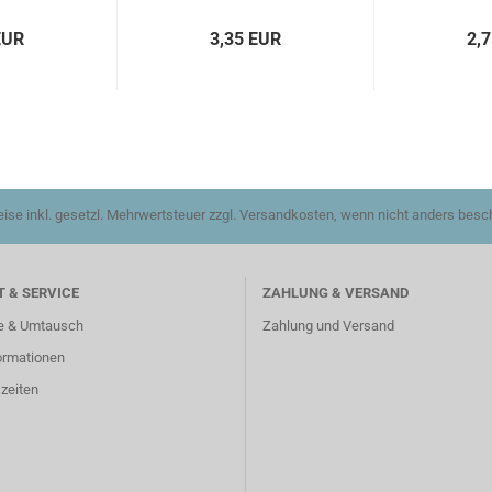
EUR
3,35 EUR
2,
reise inkl. gesetzl. Mehrwertsteuer zzgl. Versandkosten, wenn nicht anders besc
 & SERVICE
ZAHLUNG & VERSAND
e & Umtausch
Zahlung und Versand
ormationen
zeiten