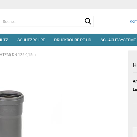
Suche...
Kont
HUTZ
SCHUTZROHRE
DRUCKROHRE PE-HD
SCHACHTSYSTEME 
(HTEM) DN 125 0,15m
H
Ar
Li