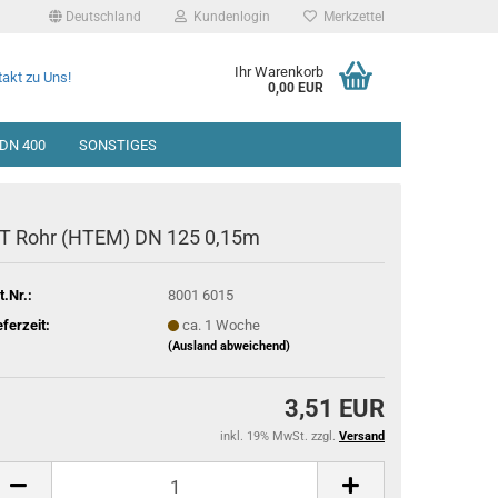
Deutschland
Kundenlogin
Merkzettel
Ihr Warenkorb
akt zu Uns!
0,00 EUR
DN 400
SONSTIGES
T Rohr (HTEM) DN 125 0,15m
t.Nr.:
8001 6015
eferzeit:
ca. 1 Woche
(Ausland abweichend)
3,51 EUR
inkl. 19% MwSt. zzgl.
Versand