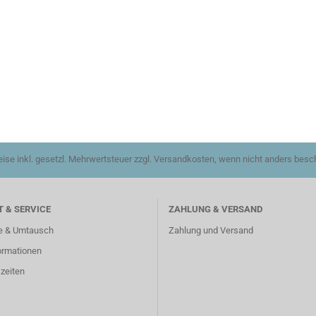
reise inkl. gesetzl. Mehrwertsteuer zzgl. Versandkosten, wenn nicht anders besc
 & SERVICE
ZAHLUNG & VERSAND
e & Umtausch
Zahlung und Versand
ormationen
zeiten