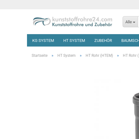
Alle
KG SYSTEM
HT SYSTEM
ZUBEHÖR
BAUMSC
»
»
»
Startseite
HT System
HT Rohr (HTEM)
HT Rohr 