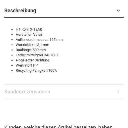
Beschreibung
HT Rohr (HTEM)
Hersteller: Valsir
Außendurchmesser: 125 mm
Wandstärke: 3,1 mm
Baulänge: 500 mm
Farbe: mittelgrau RAL7037
eingelegter Dichtring
Werkstoff PP
Recycling-Fähigkeit 100%
Kundenrezensionen
Kunden, welche diesen Artikel bestellten, haben