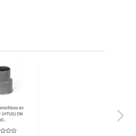
Anschluss an
r (HTUG) DN
50...