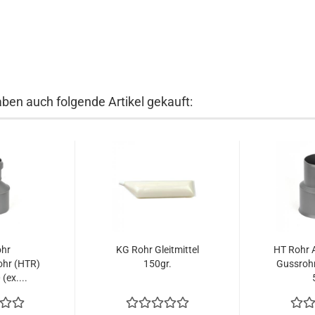
aben auch folgende Artikel gekauft:
ohr
KG Rohr Gleitmittel
HT Rohr 
ohr (HTR)
150gr.
Gussroh
(ex....