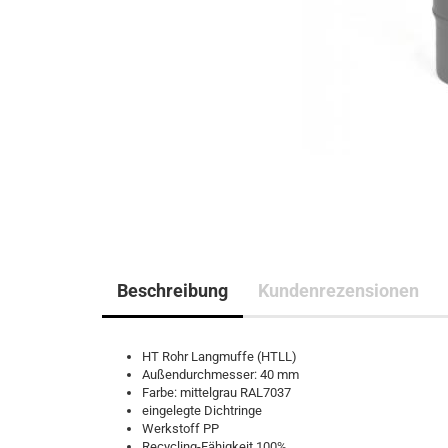
Beschreibung
Kundenrezensionen
HT Rohr Langmuffe (HTLL)
Außendurchmesser: 40 mm
Farbe: mittelgrau RAL7037
eingelegte Dichtringe
Werkstoff PP
Recycling-Fähigkeit 100%