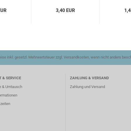
EUR
3,40 EUR
1,
reise inkl. gesetzl. Mehrwertsteuer zzgl. Versandkosten, wenn nicht anders besc
 & SERVICE
ZAHLUNG & VERSAND
e & Umtausch
Zahlung und Versand
ormationen
zeiten