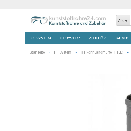
Alle
KG SYSTEM
HT SYSTEM
ZUBEHÖR
BAUMSC
»
»
»
Startseite
HT System
HT Rohr Langmuffe (HTLL)