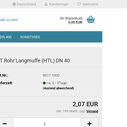
Deutschland
Kundenlogin
Merkzettel
Ihr Warenkorb
akt zu Uns!
0,00 EUR
DN 400
SONSTIGES
T Rohr Langmuffe (HTL) DN 40
t.Nr.:
8017 1000
eferzeit:
ca. 3 - 5Tage
(Ausland abweichend)
2,07 EUR
inkl. 19% MwSt. zzgl.
Versand