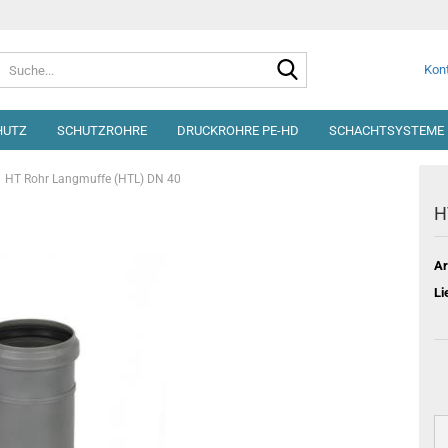
Suche...
Kont
HUTZ
SCHUTZROHRE
DRUCKROHRE PE-HD
SCHACHTSYSTEME 
HT Rohr Langmuffe (HTL) DN 40
H
Ar
Li