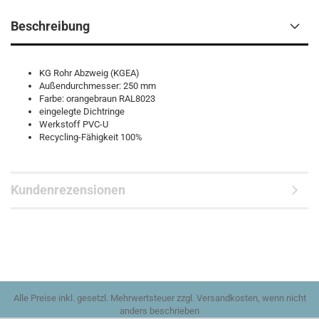
Beschreibung
KG Rohr Abzweig (KGEA)
Außendurchmesser: 250 mm
Farbe: orangebraun RAL8023
eingelegte Dichtringe
Werkstoff PVC-U
Recycling-Fähigkeit 100%
Kundenrezensionen
Alle Preise inkl. gesetzl. Mehrwertsteuer zzgl. Versandkosten, wenn nicht
anders beschrieben