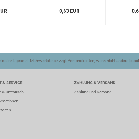
EUR
0,63 EUR
0,
reise inkl. gesetzl. Mehrwertsteuer zzgl. Versandkosten, wenn nicht anders besc
 & SERVICE
ZAHLUNG & VERSAND
e & Umtausch
Zahlung und Versand
ormationen
zeiten