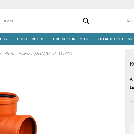
Suche...
Kont
HUTZ
SCHUTZROHRE
DRUCKROHRE PE-HD
SCHACHTSYSTEME 
»
KG Rohr Abzweig (KGEA) 87° DN 110/110
K
Ar
Li