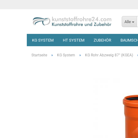
Alle
KG SYSTEM
HT SYSTEM
ZUBEHÖR
BAUMSC
»
»
Startseite
KG System
KG Rohr Abzweig 87° (KGEA)