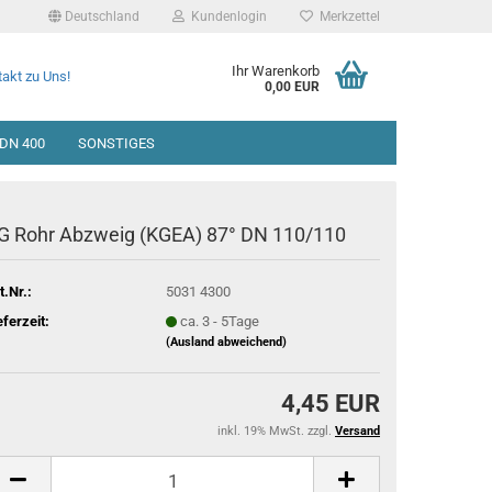
Deutschland
Kundenlogin
Merkzettel
Ihr Warenkorb
akt zu Uns!
0,00 EUR
DN 400
SONSTIGES
G Rohr Abzweig (KGEA) 87° DN 110/110
t.Nr.:
5031 4300
eferzeit:
ca. 3 - 5Tage
(Ausland abweichend)
4,45 EUR
inkl. 19% MwSt. zzgl.
Versand