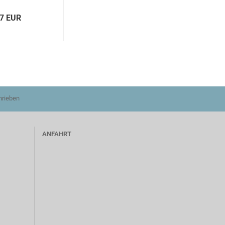
67 EUR
hrieben
ANFAHRT