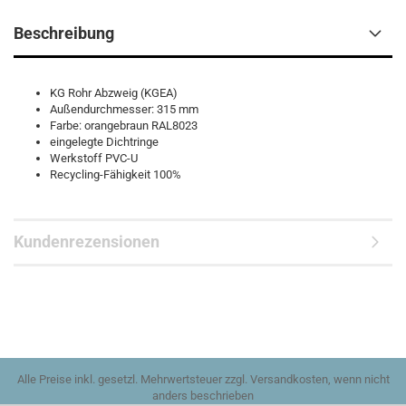
Beschreibung
KG Rohr Abzweig (KGEA)
Außendurchmesser: 315 mm
Farbe: orangebraun RAL8023
eingelegte Dichtringe
Werkstoff PVC-U
Recycling-Fähigkeit 100%
Kundenrezensionen
Alle Preise inkl. gesetzl. Mehrwertsteuer zzgl. Versandkosten, wenn nicht
anders beschrieben