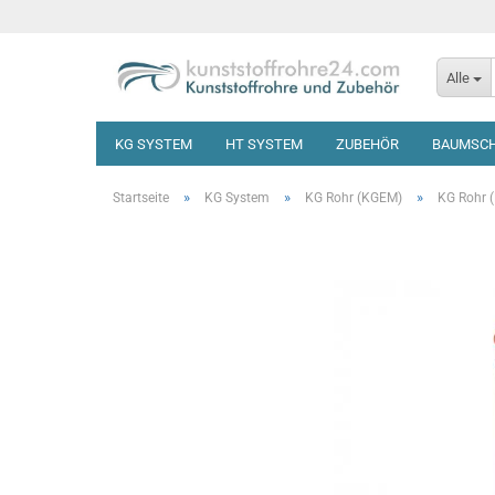
Alle
KG SYSTEM
HT SYSTEM
ZUBEHÖR
BAUMSC
»
»
»
Startseite
KG System
KG Rohr (KGEM)
KG Rohr 