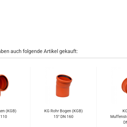
aben auch folgende Artikel gekauft:
gen (KGB)
KG Rohr Bogen (KGB)
KG
 110
15° DN 160
Muffenst
D