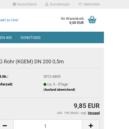
Deutschland
Kundenlogin
Merkzettel
Ihr Warenkorb
akt zu Uns!
0,00 EUR
DN 400
SONSTIGES
G Rohr (KGEM) DN 200 0,5m
t.Nr.:
5012 6805
eferzeit:
ca. 3 - 5Tage
(Ausland abweichend)
9,85 EUR
inkl. 19% MwSt. zzgl.
Versand