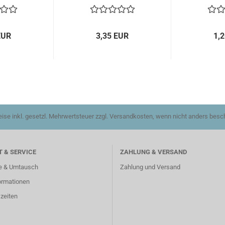
EUR
3,35 EUR
1,
reise inkl. gesetzl. Mehrwertsteuer zzgl. Versandkosten, wenn nicht anders besc
 & SERVICE
ZAHLUNG & VERSAND
e & Umtausch
Zahlung und Versand
ormationen
zeiten