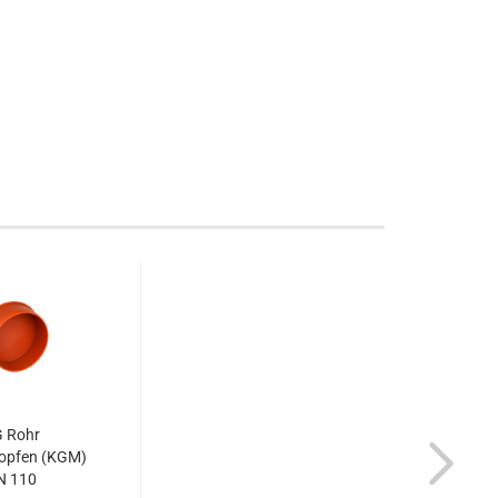
 Rohr
opfen (KGM)
N 110