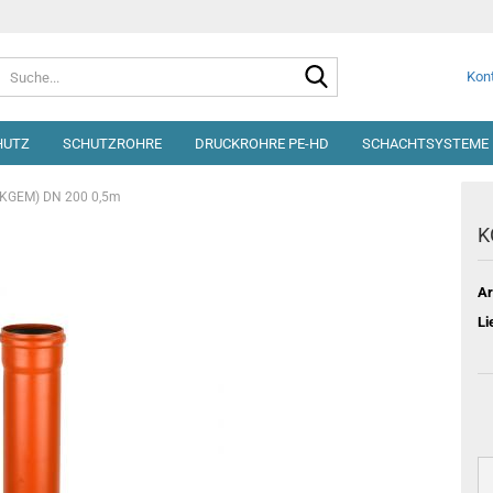
Suche...
Kont
HUTZ
SCHUTZROHRE
DRUCKROHRE PE-HD
SCHACHTSYSTEME 
(KGEM) DN 200 0,5m
K
Ar
Li