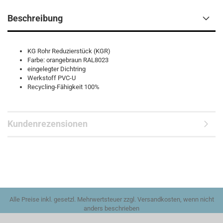
Beschreibung
KG Rohr Reduzierstück (KGR)
Farbe: orangebraun RAL8023
eingelegter Dichtring
Werkstoff PVC-U
Recycling-Fähigkeit 100%
Kundenrezensionen
Alle Preise inkl. gesetzl. Mehrwertsteuer zzgl. Versandkosten, wenn nicht
anders beschrieben