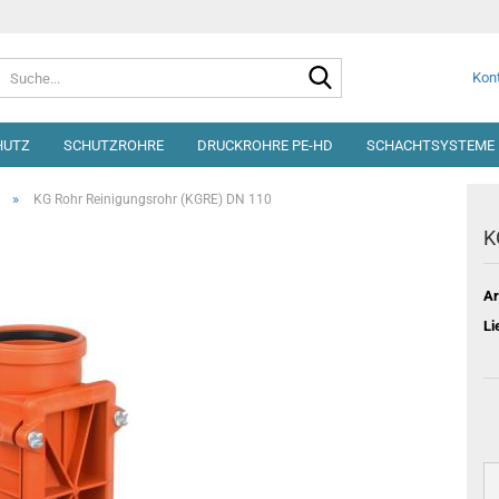
Suche...
Kont
HUTZ
SCHUTZROHRE
DRUCKROHRE PE-HD
SCHACHTSYSTEME 
»
KG Rohr Reinigungsrohr (KGRE) DN 110
K
Ar
Li