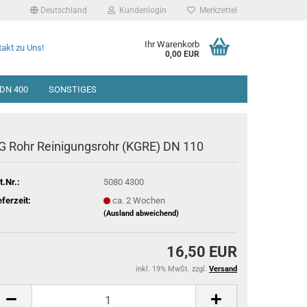
Deutschland
Kundenlogin
Merkzettel
Ihr Warenkorb
akt zu Uns!
0,00 EUR
DN 400
SONSTIGES
G Rohr Reinigungsrohr (KGRE) DN 110
t.Nr.:
5080 4300
eferzeit:
ca. 2 Wochen
(Ausland abweichend)
16,50 EUR
inkl. 19% MwSt. zzgl.
Versand