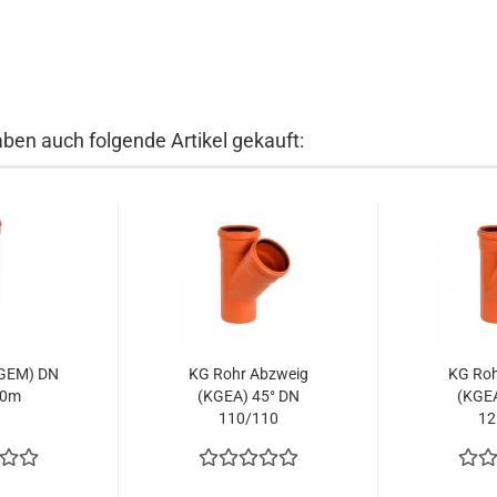
aben auch folgende Artikel gekauft:
KGEM) DN
KG Rohr Abzweig
KG Roh
,0m
(KGEA) 45° DN
(KGEA
110/110
12