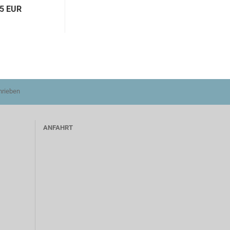
85 EUR
hrieben
ANFAHRT