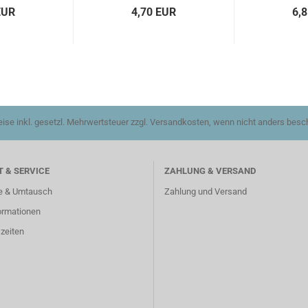
EUR
4,70 EUR
6,
reise inkl. gesetzl. Mehrwertsteuer zzgl. Versandkosten, wenn nicht anders besc
 & SERVICE
ZAHLUNG & VERSAND
e & Umtausch
Zahlung und Versand
ormationen
zeiten