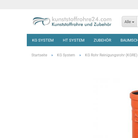
Alle
KG SYSTEM
HT SYSTEM
ZUBEHÖR
BAUMSC
»
»
Startseite
KG System
KG Rohr Reinigungsrohr (KGRE)