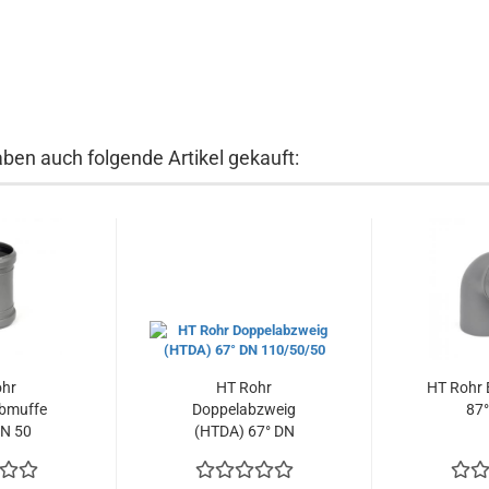
aben auch folgende Artikel gekauft:
ohr
HT Rohr
HT Rohr 
ebmuffe
Doppelabzweig
87°
DN 50
(HTDA) 67° DN
110/50/50...