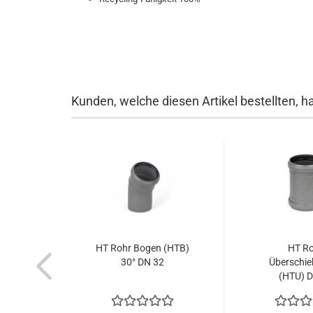
Kunden, welche diesen Artikel bestellten, h
HT Rohr Bogen (HTB)
HT R
30° DN 32
Überschi
(HTU) 