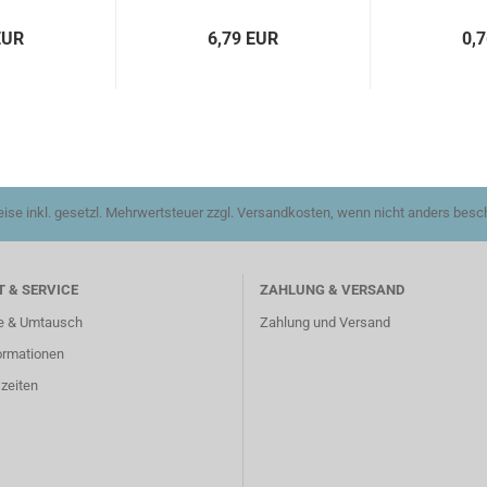
EUR
6,79 EUR
0,
reise inkl. gesetzl. Mehrwertsteuer zzgl. Versandkosten, wenn nicht anders besc
 & SERVICE
ZAHLUNG & VERSAND
e & Umtausch
Zahlung und Versand
ormationen
zeiten