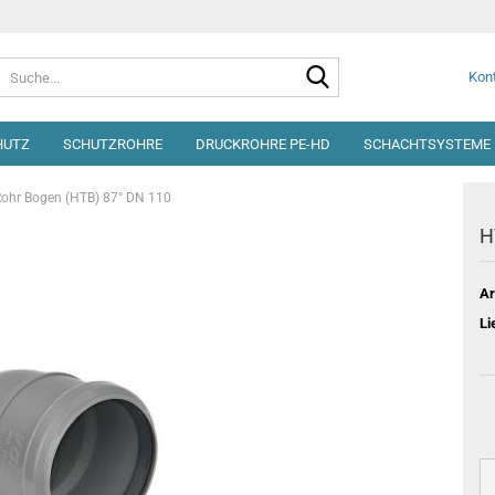
Suche...
Kont
HUTZ
SCHUTZROHRE
DRUCKROHRE PE-HD
SCHACHTSYSTEME 
ohr Bogen (HTB) 87° DN 110
H
Ar
Li