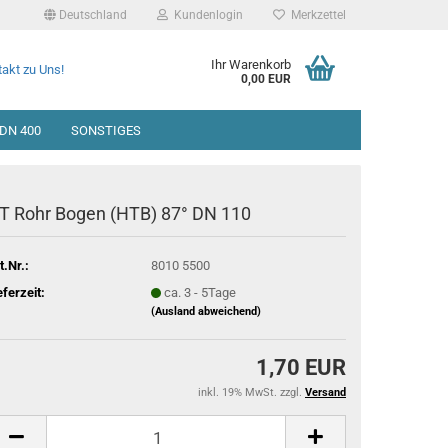
Deutschland
Kundenlogin
Merkzettel
Ihr Warenkorb
akt zu Uns!
0,00 EUR
DN 400
SONSTIGES
T Rohr Bogen (HTB) 87° DN 110
t.Nr.:
8010 5500
eferzeit:
ca. 3 - 5Tage
(Ausland abweichend)
1,70 EUR
inkl. 19% MwSt. zzgl.
Versand