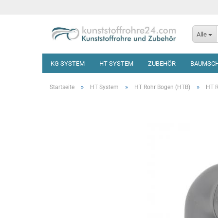
Alle
KG SYSTEM
HT SYSTEM
ZUBEHÖR
BAUMSC
»
»
»
Startseite
HT System
HT Rohr Bogen (HTB)
HT R