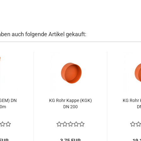
aben auch folgende Artikel gekauft:
KGEM) DN
KG Rohr Kappe (KGK)
KG Rohr 
,0m
DN 200
D
 EUR
3,75 EUR
19,