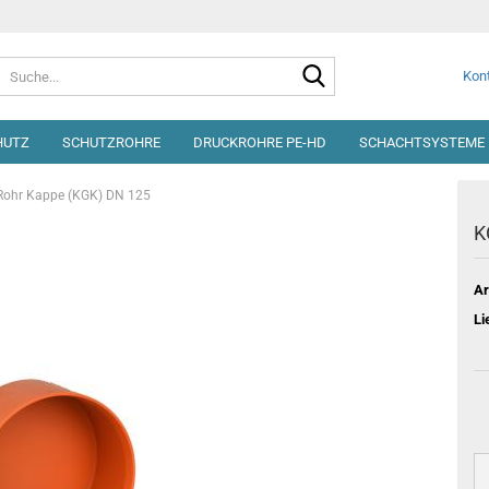
Suche...
Kont
HUTZ
SCHUTZROHRE
DRUCKROHRE PE-HD
SCHACHTSYSTEME 
Rohr Kappe (KGK) DN 125
K
Ar
Li