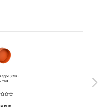
Kappe (KGK)
N 250
10 EUR