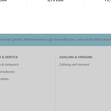
reise inkl. gesetzl. Mehrwertsteuer zzgl. Versandkosten, wenn nicht anders besc
 & SERVICE
ZAHLUNG & VERSAND
e & Umtausch
Zahlung und Versand
ormationen
zeiten