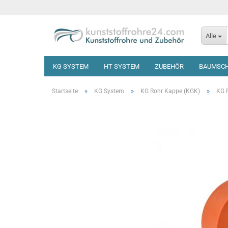
Alle
KG SYSTEM
HT SYSTEM
ZUBEHÖR
BAUMSC
»
»
»
Startseite
KG System
KG Rohr Kappe (KGK)
KG 