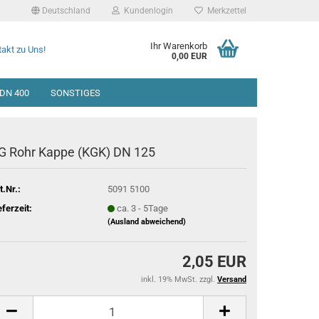
Deutschland
Kundenlogin
Merkzettel
Ihr Warenkorb
akt zu Uns!
0,00 EUR
DN 400
SONSTIGES
G Rohr Kappe (KGK) DN 125
t.Nr.:
5091 5100
eferzeit:
ca. 3 - 5Tage
(Ausland abweichend)
2,05 EUR
inkl. 19% MwSt. zzgl.
Versand