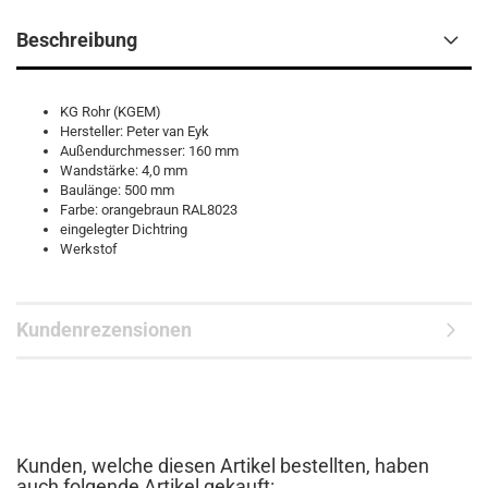
Beschreibung
KG Rohr (KGEM)
Hersteller: Peter van Eyk
Außendurchmesser: 160 mm
Wandstärke: 4,0 mm
Baulänge: 500 mm
Farbe: orangebraun RAL8023
eingelegter Dichtring
Werkstof
Kundenrezensionen
Kunden, welche diesen Artikel bestellten, haben
auch folgende Artikel gekauft: