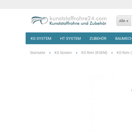
Alle
KG SYSTEM
HT SYSTEM
ZUBEHÖR
BAUMSC
»
»
»
Startseite
KG System
KG Rohr (KGEM)
KG Rohr 