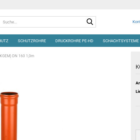
Suche...
Kont
HUTZ
SCHUTZROHRE
DRUCKROHRE PE-HD
SCHACHTSYSTEME 
(KGEM) DN 160 1,0m
K
Ar
Li