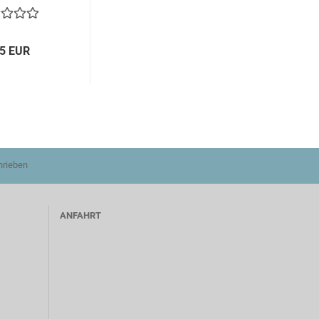
65 EUR
hrieben
ANFAHRT