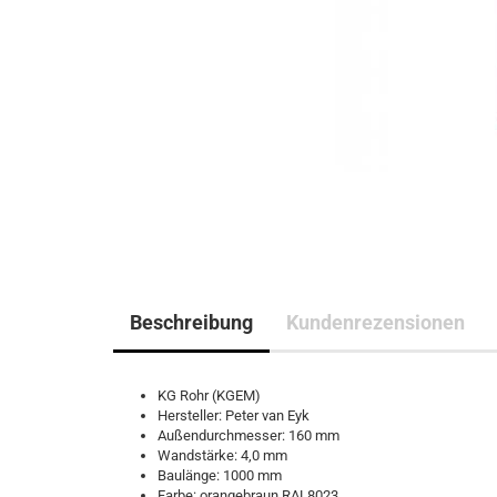
Beschreibung
Kundenrezensionen
KG Rohr (KGEM)
Hersteller: Peter van Eyk
Außendurchmesser: 160 mm
Wandstärke: 4,0 mm
Baulänge: 1000 mm
Farbe: orangebraun RAL8023