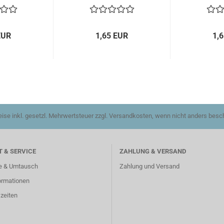
EUR
1,65 EUR
1,
reise inkl. gesetzl. Mehrwertsteuer zzgl. Versandkosten, wenn nicht anders besc
 & SERVICE
ZAHLUNG & VERSAND
e & Umtausch
Zahlung und Versand
ormationen
zeiten