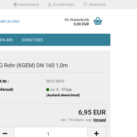
Deutschland
Kundenlogin
Merkzettel
Ihr Warenkorb
akt zu Uns!
0,00 EUR
DN 400
SONSTIGES
G Rohr (KGEM) DN 160 1,0m
t.Nr.:
5012 5910
eferzeit:
ca. 3 - 5Tage
(Ausland abweichend)
6,95 EUR
inkl. 19% MwSt. zzgl.
Versand